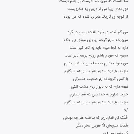
ساعتاست که میچرخم آدرست رو یادم نیست
دور نمای زیبا من از درون یه مخروبست
از کوچه ی تاریک عابر رد شده که من بوده
من گم شدم در خود افتاده زمین در گود
میچرخه سرم گیجم رو زین موتور بی جک
دارم به کجا میرم پایم به کجا گیر است
مجرم که خودم باشم زودم برسم دیر است
من خواب ندارم به خدا بس که شبا بیدارم
نخ به نخ دود شدیم هم من و هم سیگارم
با کسی گرچه ندارم صحبت مشترکی
غصه دارم که به دیوار زدم مشت الکی
خواب ندارم به خدا بس که شبا بیدارم
نخ به نخ دود شدیم هم من و هم سیگارم
/>
خُنُک آن قماربازی که بباخت هر چه بودش
بِنَماند هیچش اِلّا هوس قمار دیگر
گم بشم برم یا نه