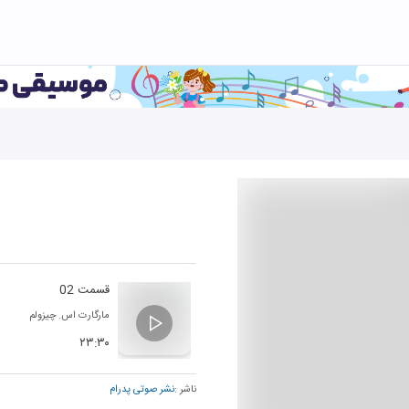
قسمت 02
مارگارت اس. چیزولم
۲۳:۳۰
ناشر :
نشر صوتی پدرام