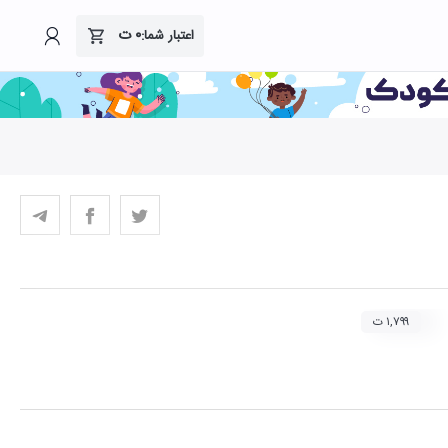
۰
ت
اعتبار شما:
۱,۷۹۹ ت