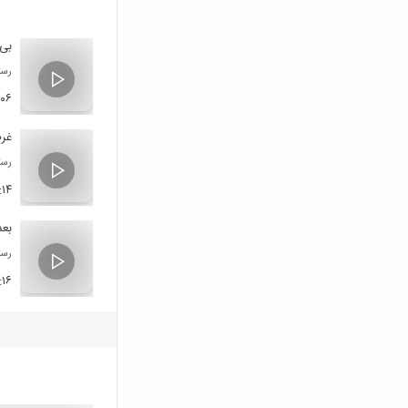
بی
رست
:۰۶
غر
رست
:۱۴
بعد
رست
:۱۶