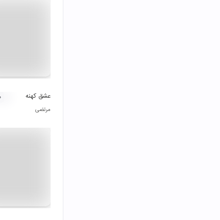
عشق کهنه
۰
مرتضی