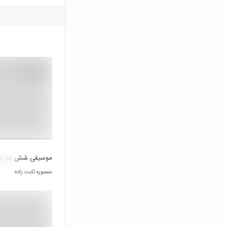
موسیقی شش مقام ت
۰
منصوره ثابت زاده