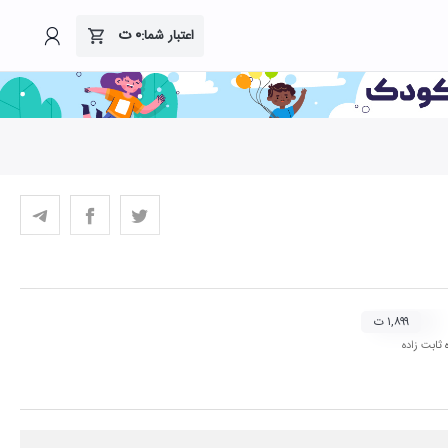
۰
ت
اعتبار شما:
۱,۸۹۹ ت
 ثابت زاده