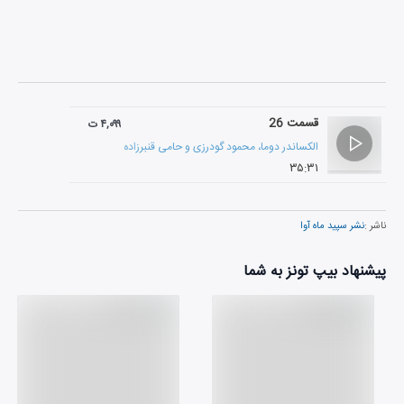
قسمت 26
۴,۰۹۹ ت
الکساندر دوما
،
محمود گودرزی
و
حامی قنبرزاده
۳۵:۳۱
ناشر :
نشر سپید ماه آوا
پیشنهاد بیپ تونز به شما