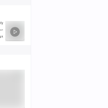
ly
حسا
۵۹