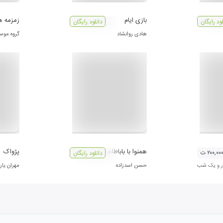
بازی ایام
زمزمه ه
لود رایگان
دانلود رایگان
هادی روانشاد
گروه موس
 1
همنوا با باباطاهر
پژواک
۲۰۰,۰۰ ت
دانلود رایگان
ار و یک شب
حسن اسدزاده
مهران یار