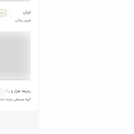
ایران
دان
فریبرز زینالی
زمزمه هزار و یک شب
۰
گروه موسیقی زمزمه هز