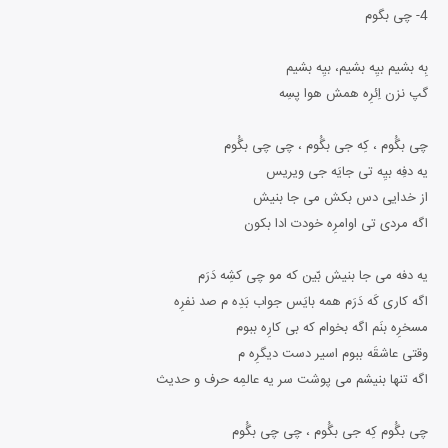
4- چی بگوم
بِه بشیم بیِه بشیم، بیِه بشیم
گپ نزن اِئرِه همش هوا پسِه
چی بگُوم ، کِه جی بگُوم ، چی چی بگُوم
یه دفِه بیِه تی جایَه جی ویریس
از خدایی دس بکش می جا بنیش
اگه مردی تی اوامرِه خودت ادا بکون
یه دفه می جا بنیش بّین که مو چی کشِه دَرَم
اگه کاری کَه دَرَم همه بایَس جواب بَدِه م صد نفرِه
مسخرِه بنَم اگه بخوام که بی کارِه ببوم
وقتی عاشقَه ببوم اسیر دست دیگرِه م
اگه تنها بنیشم می پوشت سر یه عالمِه حرف و حدیث
چی بگُوم کِه جی بگُوم ، چی چی بگُوم