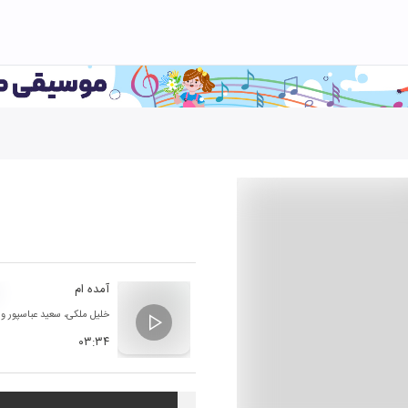
آمده ام
خلیل ملکی
،
سعید عباسپور
و
۰۳:۳۴