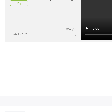
رایگان
آذر
۱۴۰۲
۱۵.۲۵
مگابایت
۱
:
۰