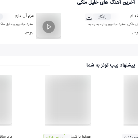
آخرین آهنگ های خلیل ملکی
ه ام
عزم آن دارم
رایگان
ل ملکی
،
سعید عباسپور
و
توحید وحید
سعید عباسپور
و
خلیل ملک
۰۳:۲۰
۰۳:
پیشنهاد بیپ تونز به شما
همنوا با شيدا
بزم ساق
۱۸۰,۰۰ ت
دانلود رایگان