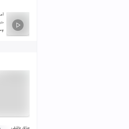
آمد
خلی
۳۴
مذاق عاشقی
۰