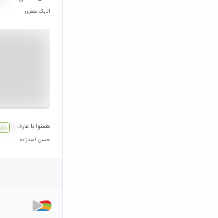
اتابک عطری
همنوا با عارف قزوينی
دان
حسن اسدزاده