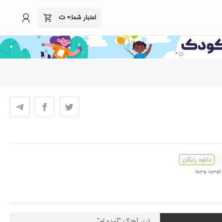
۰
ت
اعتبار شما:
دانلود رایگان
توحید وحید
تیزر آهنگ "آمده ام"