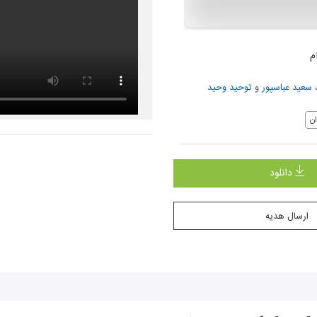
م
سعید عباسپور
و
توحید وحید
ن
دانلود
ارسال هدیه