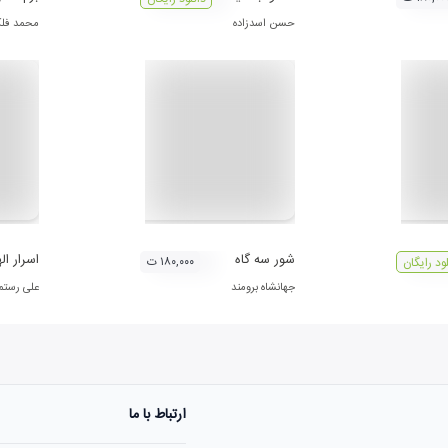
حسن اسدزاده
محمد فل
شور سه گاه
اسرار ال
۱۸۰,۰۰۰ ت
لود رایگان
جهانشاه برومند
علی رستم
ارتباط با ما