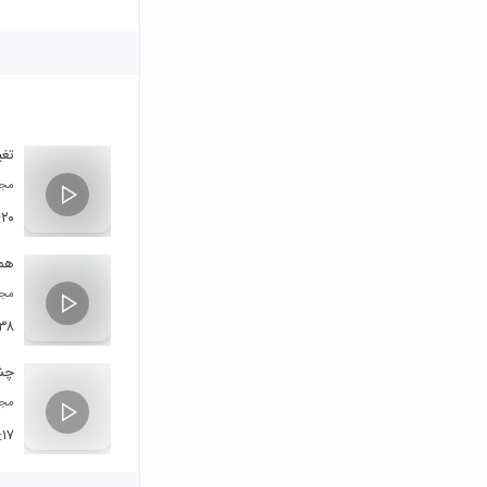
تغی
مجی
:۲۰
همی
مجی
:۳۸
چش
مجی
:۱۷