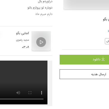
درآوردم بال
دوباره تو پروازم باتو
دارم میرم ماه
 بگو
پریدم از خواب
نمیشه فردا
توکه نباشی همینه هر بار
کجایی بگو
میرسم هر جا به تو
مجید رضوی
ن
کجایی الان
۰۳:۰۹
کجایی بگو میرسونم خودمو دوباره به تو
هر جایی هستی، ببین همونجا بمون همون
دانلود
روبروی نور
تو نمیدونی چقده وصله به تو دل من هم
ارسال هدیه
حواسم هست بهتو از یه جای دور از یه جا
رو به نور
…
دلیل حال خوب من سایه بون من
لحظه هام باهات عاشقونه تر