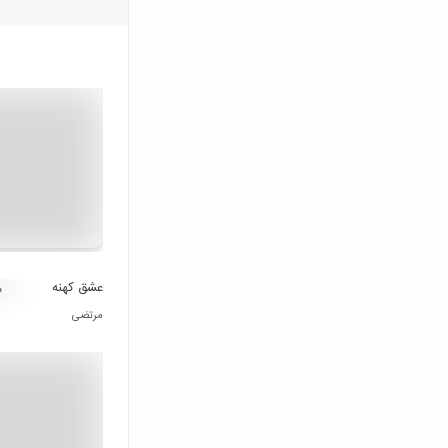
عشق کهنه
۰
مرتضی