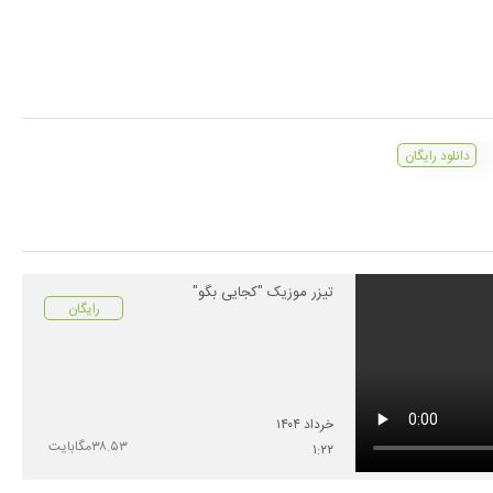
دانلود رایگان
جا بمون
تیزر موزیک "کجایی بگو"
رایگان
ش
ی دور
خرداد
۱۴۰۴
۳۸.۵۳
مگابایت
۱
:
۲۲