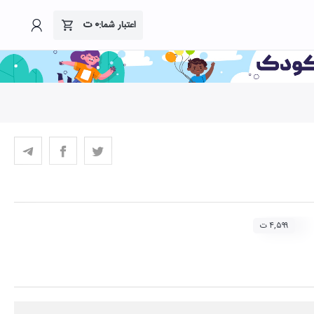
۰
ت
اعتبار شما:
۴,۵۹۹ ت