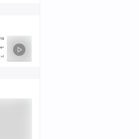
na
مهب
:۰۱