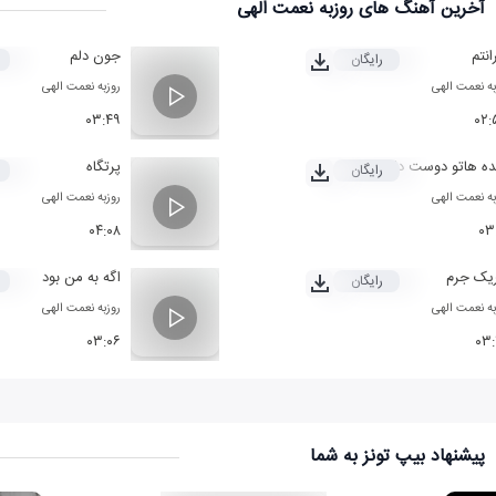
نگرانتم، نگران من باش
آخرین آهنگ های روزبه نعمت الهی
آره من دلم تنگته
انتم
جون دلم
چی تو اون دل سنگته
رایگان
من به یادتم تو به یاد من باش
به نعمت الهی
روزبه نعمت الهی
من چقدر دلم تنگته...
۰۳:۴۹
۰۲:
ه هاتو دوست دارم
پرتگاه
رایگان
به نعمت الهی
روزبه نعمت الهی
۰۴:۰۸
۰۳
یک جرم
اگه به من بود
رایگان
به نعمت الهی
روزبه نعمت الهی
۰۳:۰۶
۰۳
پیشنهاد بیپ تونز به شما