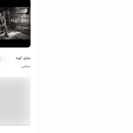
عشق کهنه
۰
مرتضی