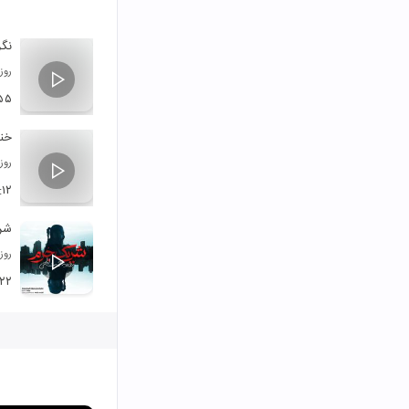
نگر
روز
۵۵
خند
روز
:۱۲
شر
روز
:۲۲