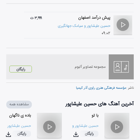
پیش درآمد اصفهان
۳,۹۹۹ ت
حسین علیشاپور
و
سیامک جهانگیری
۰۹:۰۲
مجموعه تصاویر آلبوم
رایگان
ناشر :
مؤسسه فرهنگی هنری راوی آذر کیمیا
آخرین آهنگ های حسین علیشاپور
مشاهده همه
با تو
باده ی ناگهان
حسین علیشاپور
و
شایان کریمی نژاد
حسین علیشاپور
رایگان
رایگان
۰۳:۴۴
۰۳:۱۲