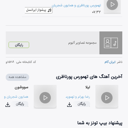
تهمورس پورناظری
و
همایون شجریان
پیشواز ایرانسل
۰۷:۳۲
مجموعه تصاویر آلبوم
رایگان
ناشر :
ایران گام
کد کتابخانه ملی:
۱۵۲۰۹و
آخرین آهنگ های تهمورس پورناظری
مشاهده همه
لیلا
سووشون
رضا بهرام
و
تهمورس پورناظری
همایون شجریان
و
ته
رایگان
رایگان
۰۶:۴۸
۰۴:۴۸
پیشنهاد بیپ تونز به شما