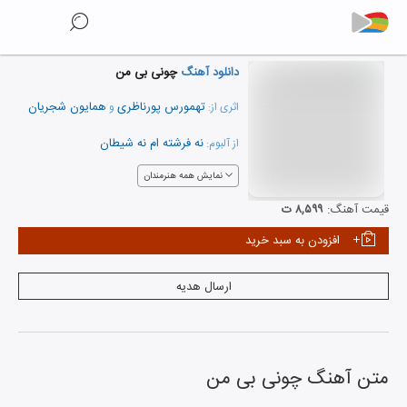
دانلود آهنگ
چونی بی من
تهمورس پورناظری
همایون شجریان
اثری از:
و
نه فرشته ام نه شیطان
از آلبوم:
نمایش همه هنرمندان
قیمت آهنگ:
۸,۵۹۹ ت
افزودن به سبد خرید
ارسال هدیه
متن آهنگ
چونی بی من