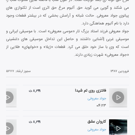
می شکند و گویی می گوید حق. آلبوم مرغ حق اثری است از تکنوازی های
پیانوی جواد معروفی. حالت شبانه و آرامش بخشی که در بیشتر قطعات وجود
دارد با نام آلبوم هماهنگی دارد.
جواد معروفی فرزند استاد بزرگ تار «موسی معروفی» است. با موسیقی ایرانی و
موسیقی غربی |آشنایی داشتند و حاصل این تداخل موسیقی های دلنشینی
است که وی با ساز خود خلق می کرد. قطعات «ژیلا» و «خوابهای» طلایی از
«جواد معروفی» شهرت زیادی دارند.
فروردین ۱۳۸۷
مجوز ارشاد:
۵۶۷۷
فانتزی روی تم شیدا
۸,۲۹۹ ت
جواد معروفی
۰۴:۲۳
کاروان عشق
۸,۲۹۹ ت
جواد معروفی