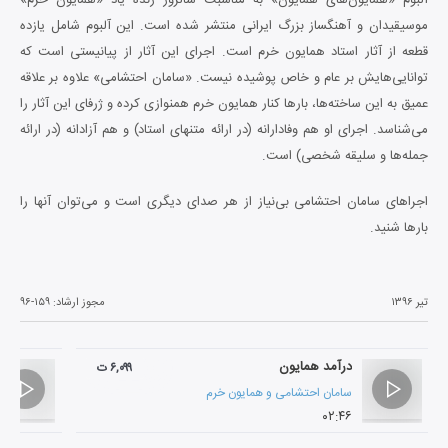
موسیقیدان و آهنگساز بزرگ ایرانی منتشر شده است. این آلبوم شامل یازده
قطعه از آثار استاد همایون خرم است. اجرای این آثار از پیانیستی است که
توانایی‌هایش بر عام و خاص پوشیده نیست. «سامان احتشامی» علاوه بر علاقه
عمیق به این ساخته‌ها، بارها کنار همایون خرم همنوازی کرده و ژرفای این آثار را
می‌شناسد. اجرای او هم وفادارانه (در ارائه متنهای استاد) و هم آزادانه (در ارائه
جمله‌ها و سلیقه شخصی) است.
اجراهای سامان احتشامی بی‌نیاز از هر صدای دیگری است و می‌توان آنها را
بارها شنید.
تیر ۱۳۹۶
مجوز ارشاد:
۹۶-۱۵۹
درآمد همایون
۶,۰۹۹ ت
سامان احتشامی
و
همایون خرم
۰۲:۴۶