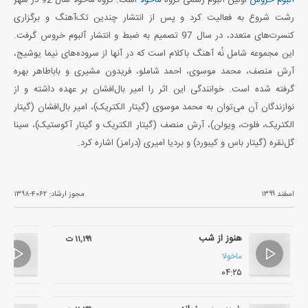
رشت شروع به فعالیت کرد و پس از انتشار چندین تک‌آهنگ و برگزاری
کنسرت‌های متعدد، در سال 97 تصمیم به ضبط و انتشار آلبوم خروس گرفت.
این مجموعه شامل نُه آهنگ باکلام است که در آنها از سروده‌های نیما یوشیج،
آرش منصف، محمد موسوی، احمد شاملو، فریدون مشیری و باباطاهر بهره
گرفته شده است. خوانندگی این اثر را امیر بال‌افشان بر عهده داشته و از
نوازندگان آن می‌توان به محمد موسوی (گیتار الکتریک)، امیر بال‌افشان (گیتار
الکتریک، فلوت، ویولن)، آرش منصف (گیتار الکتریک و گیتار آکوستیک)، سینا
گل‌نقره (گیتار باس و کیبورد) و بردیا امیری (درامز) اشاره کرد.
اسفند ۱۳۹۹
مجوز ارشاد:
۱۳۹۸-۴۰۶۲
هنوز از شب
۱۱,۱۹۹ ت
ماخولا
۰۴:۲۵