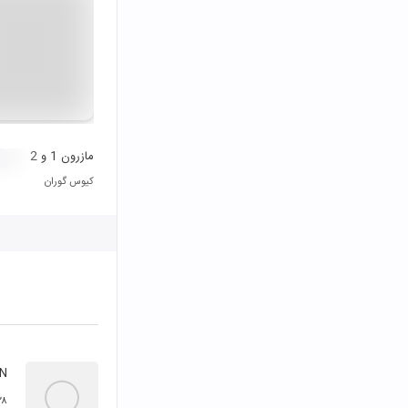
مازرون 1 و 2
کیوس گوران
HN
۲۸ امرداد ۰