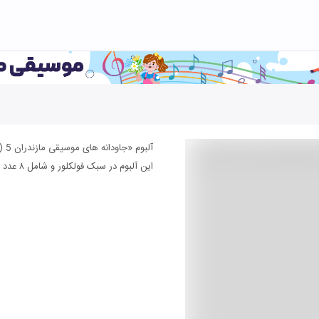
آلبوم «جاودانه های موسیقی مازندران 5 (جعفر دادیان)» اثری از جعفر دادیان است.
این آلبوم در سبک فولکلور و شامل ۸ عدد قطعه موسیقی می باشد.