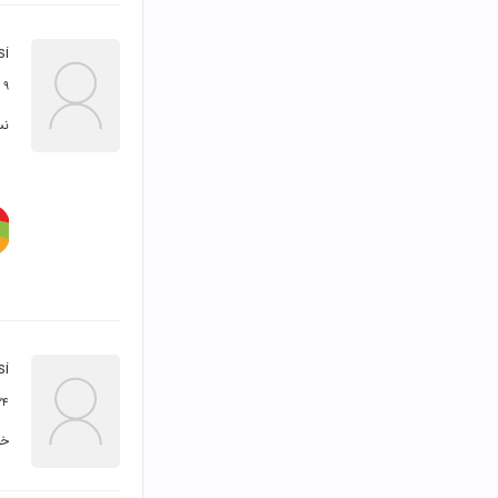
si
۹ اسفند ۱۴۰۰
نسخه
si
۲۴ آذر ۰
خی