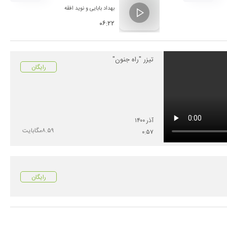
بهداد بابایی
و
نوید افقه
۰۶:۲۲
تیزر "راه جنون"
رایگان
آذر
۱۴۰۰
۸.۵۹
مگابایت
۰
:
۵۷
رایگان