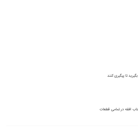
یرید تا پیگیری کنند
من همین الان آلبوم را دانلود کردم و دوست عزیزمان صحیح فرموده. اسم جناب افقه در تمامی قطعات 