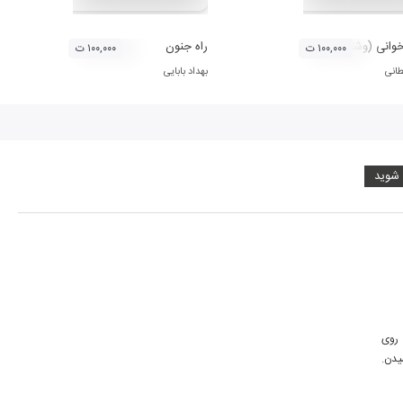
وانی (وشتن)
راه جنون
۱۰۰,۰۰۰ ت
۱۰۰,۰۰۰ ت
طانی
بهداد بابایی
 شوید
انگار ناشران ایرانی بیپتونز و اعضاشو قابل نمیدونن نسخه flac یا wav بهشون بدن در حالیکه روی 
پلتفرمهای خارجی مثل آمازون و قبوز و تایدل و دیزر و اپل موزیک و .... بالاترین کیفیتها رو قرار میدن. 