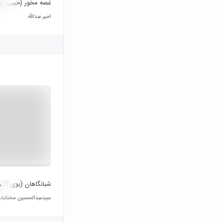
غصه مخور (حبیبی)
۰
امیر عبدالله
شبانگاهان (بوی گل)
۰
سیدعبدالحسین مختاباد