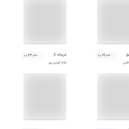
ق
غریبانه 2
۶۹,۰۰۰ ت
۶۳,۰۰۰ ت
اظمی
غلام کویتی پور