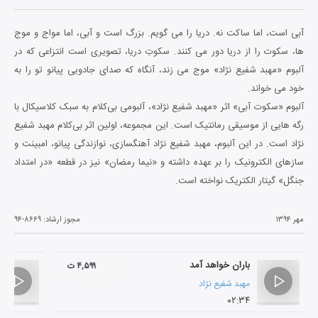
آبی است، اما ساکت نه. دریا را می گویم. بزرگ است و آبی، اما مواج و موج
ها، سکوت را از دریا دور می کنند. سکوتِ دریا، تصویری است انتزاعی که در
آلبوم «مهبد شفیع نژاد» موج می زند، آنگاه که صدای جادویی پیانو تو را به
خود می خواند.
آلبوم «سکوت آبی» اثر «مهبد شفیع نژاد»، آلبومی بی‌کلام به سبک کلاسیکال با
رگه هایی از موسیقی رمانتیک است. این مجموعه، اولین اثر بی‌کلام مهبد شفیع
نژاد است. در این آلبوم، مهبد شفیع نژاد آهنگسازی، نوازندگی پیانو، امبینت و
سازهای الکترونیک را بر عهده داشته و «نیما رمضان» نیز در قطعه «در امتداد
جنگل» گیتار الکتریک نواخته است.
مهر ۱۳۹۴
مجوز ارشاد:
۹۴-۸۶۶۹
باران خواهد آمد
۴,۵۹۹ ت
مهبد شفیع نژاد
۰۲:۳۴