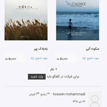
سکوت آبی
بادبادک پیر
مهبد شفیع نژاد
مهبد شفیع نژاد
۵۰,۰۰۰ ت
۵۰,۰۰۰ ت
۷
نظر
برای شرکت در گفتگو باید
وارد شوید
hossein mohammadi
پاسخ
گزارش
۲۲ دی ۱۳۹۸