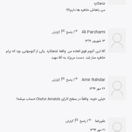
من باهاش خاطره ها دارم!!!!
Ali Parchami
پاسخ
گزارش
۱۳ شهریور ۱۳۹۶
آقا این آلبوم فوق العاده س. واقعا شاهکاره. یکی از آلبومهایی بود که برام 
خاطره ساز شد. دست مریزاد به آقا مهبد
Amir Rahdar
پاسخ
گزارش
۲۶ مهر ۱۳۹۴
خیلی خوبه. واقعاً در سطح کارای Ólafur Arnalds حساب میشه!
علیرضا
پاسخ
گزارش
۲۱ مهر ۱۳۹۴