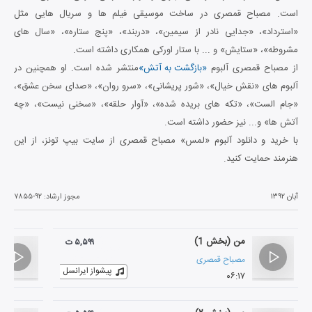
است. مصباح قمصری در ساخت موسیقی فیلم ها و سریال هایی مثل
«استرداد»، «جدایی نادر از سیمین»، «دربند»، «پنج ستاره»، «سال های
مشروطه»، «ستایش» و ... با ستار اورکی همکاری داشته است.
از مصباح قمصری آلبوم
«بازگشت به آتش»
منتشر شده است. او همچنین در
آلبوم های «نقش خیال»، «شور پریشانی»، «سرو روان»، «صدای سخن عشق»،
«جام الست»، «تکه های بریده شده»، «آوار حلقه»، «سخنی نیست»، «چه
آتش ها» و... نیز حضور داشته است.
با خرید و دانلود آلبوم «لمس» مصباح قمصری از سایت بیپ تونز، از این
هنرمند حمایت کنید.
آبان ۱۳۹۲
مجوز ارشاد:
۷۸۵۵-۹۲
من (بخش 1)
۵,۵۹۹ ت
مصباح قمصری
پیشواز ایرانسل
۰۶:۱۷