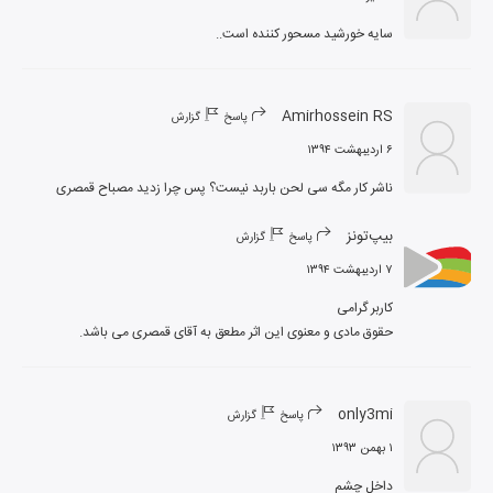
سایه خورشید مسحور کننده است..
Amirhossein RS
پاسخ
گزارش
۶ اردیبهشت ۱۳۹۴
ناشر کار مگه سی لحن باربد نیست؟ پس چرا زدید مصباح قمصری
بیپ‌تونز
پاسخ
گزارش
۷ اردیبهشت ۱۳۹۴
حقوق مادی و معنوی این اثر مطعق به آقای قمصری می باشد.
only3mi
پاسخ
گزارش
۱ بهمن ۱۳۹۳
داخل چشم