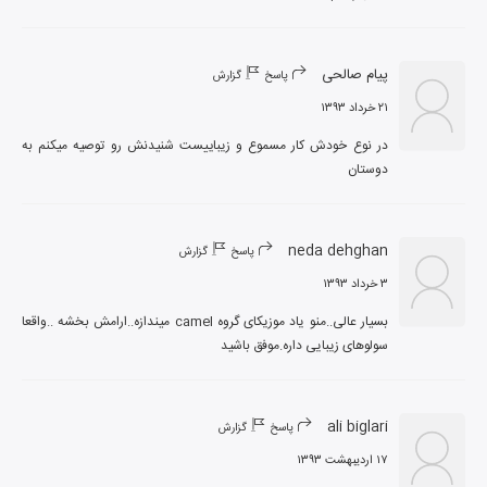
پیام صالحی
پاسخ
گزارش
۲۱ خرداد ۱۳۹۳
در نوع خودش کار مسموع و زیباییست شنیدنش رو توصیه میکنم به 
دوستان
neda dehghan
پاسخ
گزارش
۳ خرداد ۱۳۹۳
بسیار عالی..منو یاد موزیکای گروه camel میندازه..ارامش بخشه ..واقعا 
سولوهای زیبایی داره.موفق باشید
ali biglari
پاسخ
گزارش
۱۷ اردیبهشت ۱۳۹۳