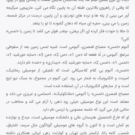
که وقتی از راهروی بالاترین طبقه آن به پایین نگاه می کنی، مارپیچی سرگیجه
آور می بینی از پله ها و نرده های تودرتو، و آن پایین، درست در مرکز شمسه،
زمین را می بینی، حفره ای سیاه که دهان گشوده تا تو را ببلعد.
تا حالا با خودت فکر کرده ای اگر بیفتی، چقدر طول می کشد تا زمین را «لمس»
کنی؟
آلبوم «لمس» مصباح قمصری، آلبومی است شبیه لمس زمین بعد از سقوطی
مرتفع. آلبومی در نُه قطعه که «من 1»، «من 2»، «من 3»، «سایه خورشید 1»،
«لمس 1»، «لمس 2»، «سایه خورشید 2»، «بیداری» و «ضد» نام دارند.
«لمس»، آلبوم بی کلام کلاسیکالی است که تلفیقی از موسیقی رمانتیک،
امبینت و الکترونیک به شمار می رود. این آلبوم در مجموع، به سبک نیو ایج
است و از سازهای الکترونیک در آن استفاده شده است.
مصباح قمصری «لمس» را آلبومی «ملانکولیک»، احساسی و غریزی می داند و
معتقد است این نوع موسیقی خیلی زود ذهن را آرام می ‌کند و مخاطب در
حالتی قرار می‌ گیرد که خلسه مصنوعی یا ترنس نام دارد.
او که فارغ التحصیل هنرستان عالی و دانشکده موسیقی است، مبدع و نوازنده
بم کمان است و تا کنون با گروه های موسیقی گوناگون مثل سرمد، اشتیاق،
شمس، کامه راتا، ارکستر بادی تهران و کوارتت زهی ایرانی همکاری داشته