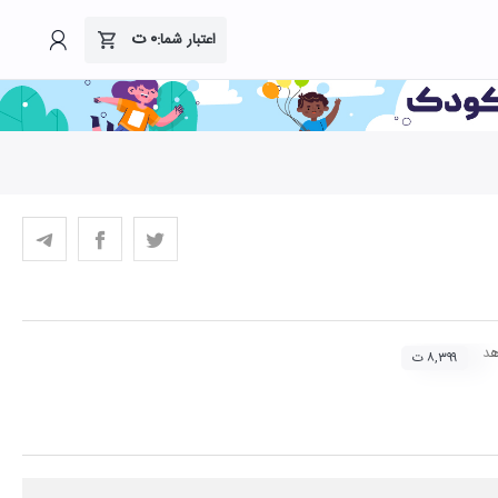
۰
ت
اعتبار شما:
هد
۸,۳۹۹ ت