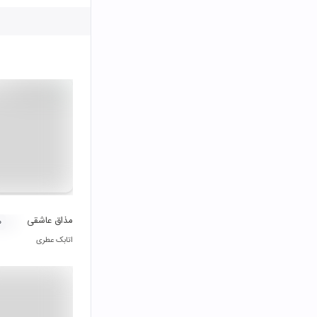
مذاق عاشقی
۰
اتابک عطری