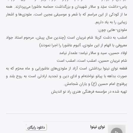
پاس¬داشت سیّد و سالار شهیدان و بزرگداشت حماسه عاشورا می‌پردازند. همه
ما از کودکی از این مراسم که با شعر و موسیقی عجین است، ملودی‌ها و اشعار
زیبایی را به یاد داریم.
ملودی¬هایی چون:
امشب به دشت کربلا شام غریبان است (چندین سال پیش، مرحوم استاد جواد
معروفی با الهام از این ملودی، آلبوم عاشورا را اجرا نمودند)
اولاد حسین، سید و سالار نیامد؛ علمدار نیامد
شام غریبان حسین، امشب است، امشب است
قطعه نوای نینوا برداشتی است آزاد از ملودی‌های عاشورایی و ماه محرّم که به
صورت بداهه با پیانو نواخته‌ام و ادای دین و تجدید ارادتی است به روح بلند و
پرفتوح امام حسین (ع) و یاران شجاعش.
تهیه شده در مؤسسه فرهنگی هنری راد نو اندیش
نوای نینوا
دانلود رایگان