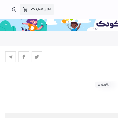
۰
ت
اعتبار شما:
۵,۵۹۹ ت