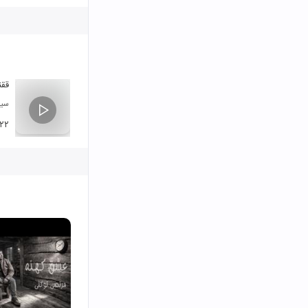
قق
سید
:۲۲