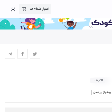
۰
ت
اعتبار شما:
۵,۳۹۹ ت
پیشواز ایرانسل