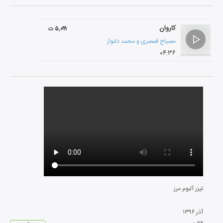
کاروان
۵,۰۹۹ ت
مصباح قمصری
و
محمد دلنواز
۰۴:۳۶
تیزر آلبوم مرز
آذر
۱۳۹۶