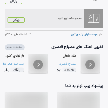
۰
:
۵۹
رایگان
مجموعه تصاویر آلبوم
رایگان
ناشر :
موسسه آوای راز مهر کویر
کد کتابخانه ملی:
۱۹۱۹۸و
آخرین آهنگ های مصباح قمصری
مشاهده همه
شاه ماهان
باز نوازی "شوق وصل"
مصباح قمصری
سید خلیل عالی نژاد
و
۱۸,۰۹۹ ت
رایگان
۰۳:۰۰
۰۴:۱۱
پیشنهاد بیپ تونز به شما