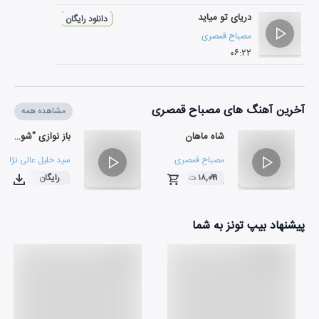
دریای تو میاید
دانلود رایگان
مصباح قمصری
۰۶:۲۲
آخرین آهنگ های مصباح قمصری
مشاهده همه
شاه ماهان
باز نوازی "شوق وصل"
مصباح قمصری
سید خلیل عالی نژاد
و
۱۸,۰۹۹ ت
رایگان
۰۳:۰۰
۰۴:۱۱
پیشنهاد بیپ تونز به شما