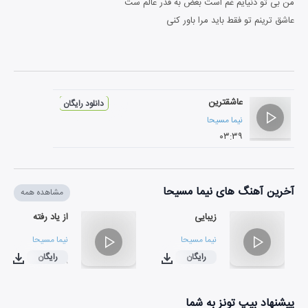
من بی تو دنیایم غم است بغض به قدر عالم ست
عاشق ترینم تو فقط باید مرا باور کنی
عاشقترین
دانلود رایگان
نیما مسیحا
۰۳:۳۹
آخرین آهنگ های نیما مسیحا
مشاهده همه
زیبایی
از یاد رفته
نیما مسیحا
نیما مسیحا
رایگان
رایگان
۰۳:۱۸
۰۳:۲۲
پیشنهاد بیپ تونز به شما