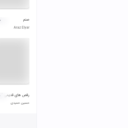
صنم
۰
Araz Elyar
رقص های قدیمی آذر
۰
حسین حمیدی