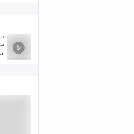
تارل
امی
:۰۴