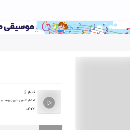
قفقاز 2
افشار نامور
و
فیروز ویسانلو
۰۲:۲۷