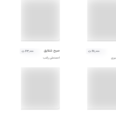
صبح شقایق
۶۸,۰۰۰ ت
۶۳,۰۰۰ ت
یری
احمدعلی راغب