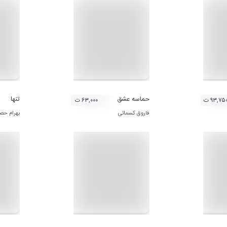
حماسه عشق
تنها
۹۳,۷۵ ت
۶۳,۰۰۰ ت
فاروق کسمائی
بهرام حص