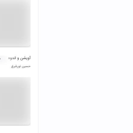
آویشن و اندوه
۰
حسین نورشرق