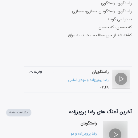
راستگوی، راستگوی
راستگوی، راستگویان حجازی، حجازی
به نوا می گویند
که حسین، که حسین
کشته شد از جور مخالف، مخالف به عراق
راستگویان
۱۸,۰۹۹ ت
رضا پرویززاده
و
مهدی امامی
۰۲:۴۸
آخرین آهنگ های رضا پرویززاده
مشاهده همه
راستگویان
رضا پرویززاده
و
مهدی امامی