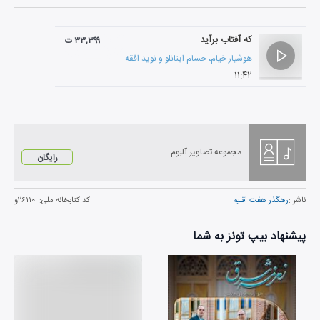
که آفتاب برآید
۳۳,۳۹۹ ت
هوشیار خیام
،
حسام اینانلو
و
نوید افقه
۱۱:۴۲
مجموعه تصاویر آلبوم
رایگان
ناشر :
رهگذر هفت اقلیم
کد کتابخانه ملی:
۲۶۱۱۰و
پیشنهاد بیپ تونز به شما