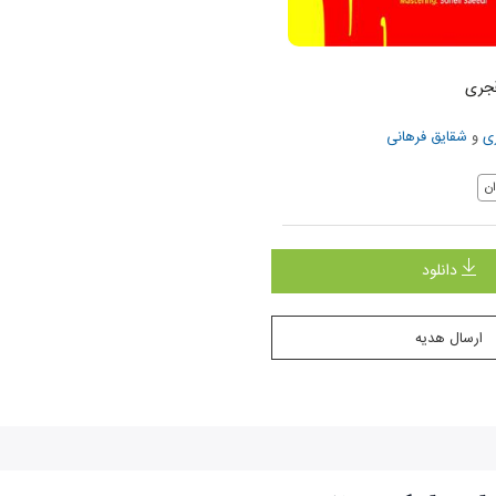
جری
ی
و
شقایق فرهانی
ن
دانلود
ارسال هدیه