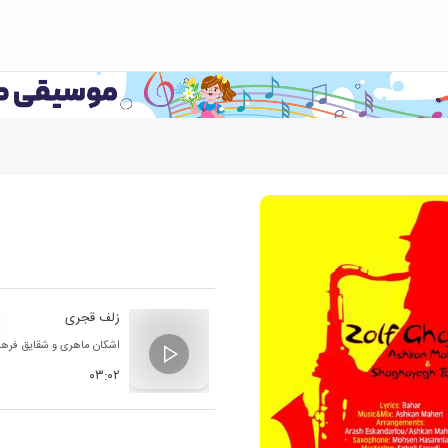
زلف قجری
اشکان ماهری
و
شقایق فرها
۰۳:۰۲