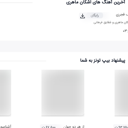
آخرین آهنگ های اشکان ماهری
ف قجری
رایگان
ان ماهری
و
شقایق فرهانی
۰۳
پیشنهاد بیپ تونز به شما
از هر دو جهان
آشناسوز
۹۳,۷۵ ت
۶۷,۵۰۰ ت