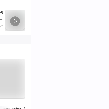
زل
اشک
:۰۲
در جستجوی عشق
۰