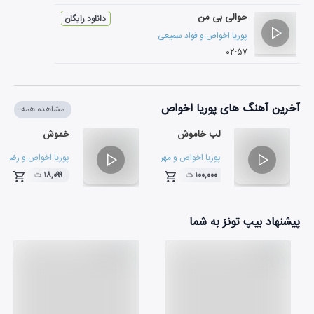
حوالی بی من
دانلود رایگان
پوریا اخواص
و
فواد سمیعی
۰۲:۵۷
آخرین آهنگ های پوریا اخواص
مشاهده همه
لب خاموش
خموش
پوریا اخواص
و
مهرداد میرزائی
پوریا اخواص
و
رضا عل
۱۰۰,۰۰۰ ت
۱۸,۰۹۹ ت
۰۴:۱۲
۰۴:۳۸
پیشنهاد بیپ تونز به شما