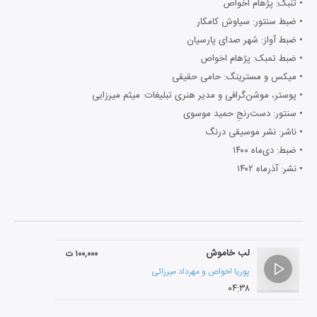
• تنبک: پژهام اخواص
• ضبط سنتور: سیاوش کامکار
• ضبط آواز: شهر صدای پارسیان
• ضبط تمبک: پژهام اخواص
• میکس و مسترینگ: حامی حقیقی
• پوستر، موشن‌گرافی و مدیر هنری تبلیغات: میثم میرزایی
• سنتور: دست‌رنجِ حمید موسوی
• ناشر: نشر موسیقی درنگ
• ضبط: دی‌ماه ۱۴۰۰
• نشر: آذرماه ۱۴۰۲
لب خاموش
۱۰۰,۰۰۰ ت
پوریا اخواص
و
مهرداد میرزائی
۰۴:۳۸