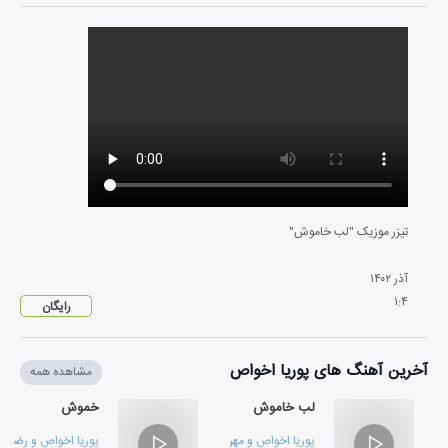
تیزر موزیک "لب خاموش"
آذر
۱۴۰۲
۱
:
۴
رایگان
آخرین آهنگ های پوریا اخواص
مشاهده همه
لب خاموش
خموش
پوریا اخواص
و
مهرداد میرزائی
پوریا اخواص
و
رضا عل