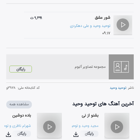
شور عشق
۹,۴۹۹ ت
توحید وحید
و
علی دهکردی
۰۹:۱۷
مجموعه تصاویر آلبوم
رایگان
ناشر :
توحید وحید
کد کتابخانه ملی:
۲۹۱۲۸و
آخرین آهنگ های توحید وحید
مشاهده همه
بشنو از نی
باده دوشین
مجید وحید
و
توحید وحید
شهرام ناظری
و
توحید
رایگان
رایگان
۰۷:۱۲
۰۷:۱۳