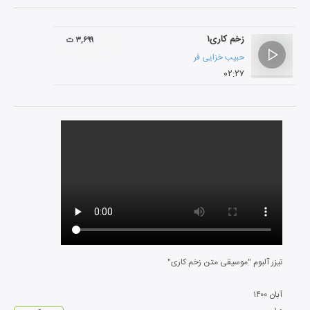
زخم کاری۱
۳,۶۹۹ ت
حبیب خزایی فر
۰۲:۲۷
تیزر آلبوم "موسیقی متن زخم کاری"
آبان
۱۴۰۰