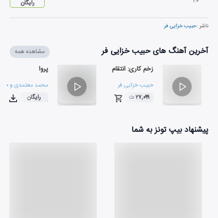
۱
:
۰
رایگان
ناشر :
حبیب خزایی فر
آخرین آهنگ های حبیب خزایی فر
مشاهده همه
زخم کاری: انتقام
پروا
حبیب خزایی فر
محمد معتمدی
و
حبیب
۲۷,۰۹۹ ت
رایگان
۰۲:۵۸
۰۳:۱۳
پیشنهاد بیپ تونز به شما