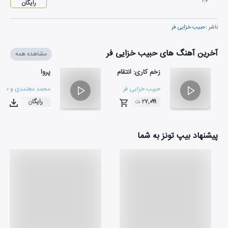
۱
:
۰
رایگان
ناشر :
حبیب خزایی فر
آخرین آهنگ های حبیب خزایی فر
مشاهده همه
زخم کاری: انتقام
پروا
حبیب خزایی فر
محمد معتمدی
و
حبیب
۲۷,۰۹۹ ت
رایگان
۰۲:۵۸
۰۳:۱۳
پیشنهاد بیپ تونز به شما