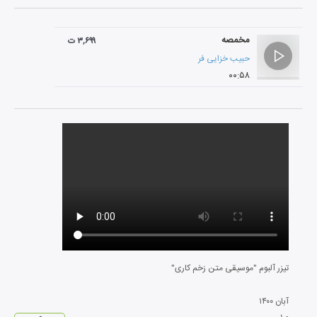
مخمصه
۳,۶۹۹ ت
حبیب خزایی فر
۰۰:۵۸
تیزر آلبوم "موسیقی متن زخم کاری"
آبان
۱۴۰۰