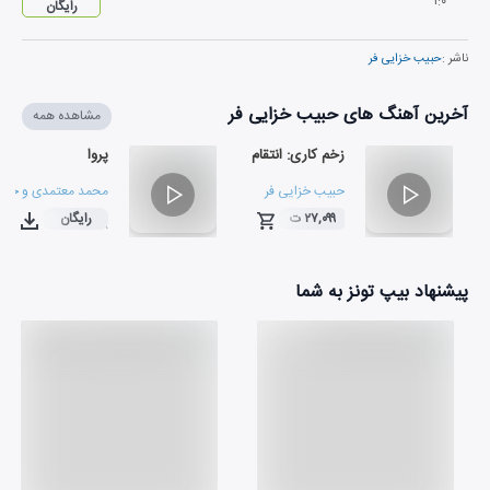
۱
:
۰
رایگان
ناشر :
حبیب خزایی فر
آخرین آهنگ های حبیب خزایی فر
مشاهده همه
زخم کاری: انتقام
پروا
حبیب خزایی فر
محمد معتمدی
و
حبیب
۲۷,۰۹۹ ت
رایگان
۰۲:۵۸
۰۳:۱۳
پیشنهاد بیپ تونز به شما