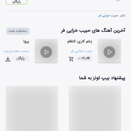
۱
:
۰
رایگان
ناشر :
حبیب خزایی فر
آخرین آهنگ های حبیب خزایی فر
مشاهده همه
زخم کاری: انتقام
پروا
حبیب خزایی فر
محمد معتمدی
و
حبیب
۲۷,۰۹۹ ت
رایگان
۰۲:۵۸
۰۳:۱۳
پیشنهاد بیپ تونز به شما