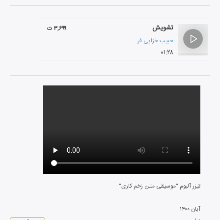
تشویش
۳,۶۹۹ ت
حبیب خزایی فر
۰۱:۲۸
تیزر آلبوم "موسیقی متن زخم کاری"
آبان
۱۴۰۰