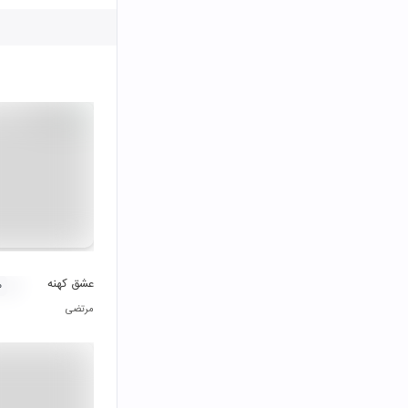
عشق کهنه
۰
مرتضی