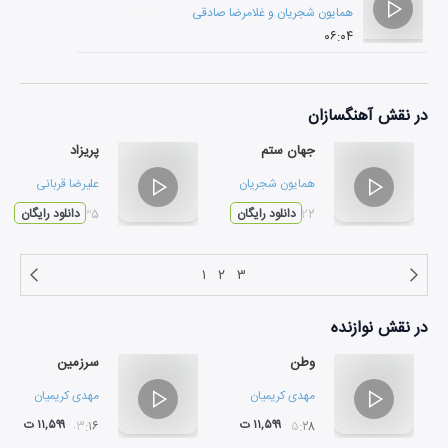
همایون شجریان
و
غلامرضا صادقی
۰۶:۰۴
در نقش
آهنگسازان
جهان ستم
پریزاد
همایون شجریان
علیرضا قربانی
۰۵:۲۲
دانلود رایگان
۰۳:۳۵
دانلود رایگان
۱
۲
۳
در نقش
نوازنده
وطن
سرزمین
مهدی کریمیان
مهدی کریمیان
۱۱,۵۹۹ ت
۱۱,۵۹۹ ت
۰۳:۱۶
۰۵:۲۸