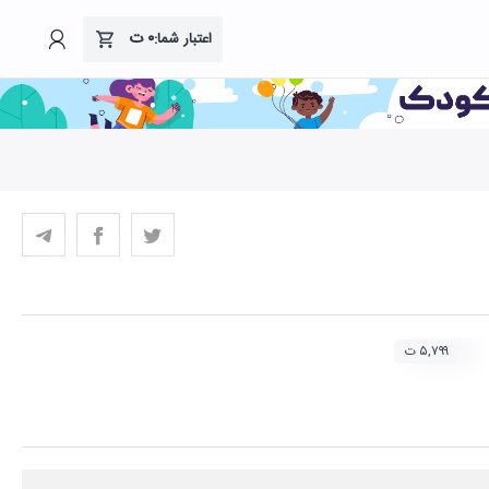
۰
ت
اعتبار شما:
۵,۷۹۹ ت