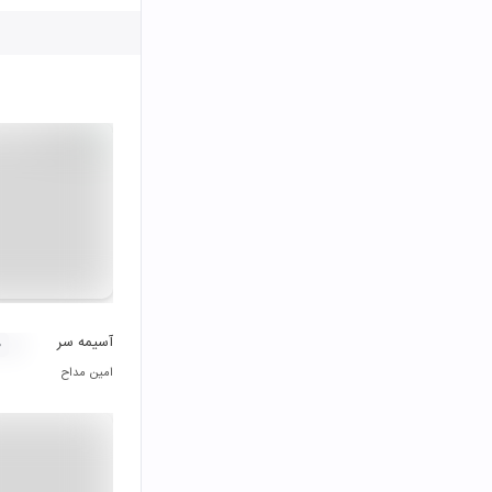
آسیمه سر
۰
امین مداح