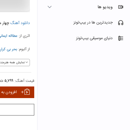
ویدیو ها
جدیدترین ها در بیپ‌تونز
دانلود آهنگ
چهار 
اثری از:
عطااله ایمان
دنیای موسیقی بیپ‌تونز
از آلبوم:
بحر بی کران
نمایش همه هنرمندا
قیمت آهنگ:
۵,۷۹۹ ت
افزودن به 