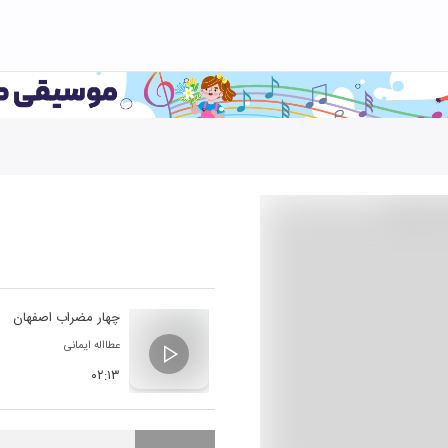
چهار مضراب اصفهان
عطااله ایمانی
۰۲:۱۳