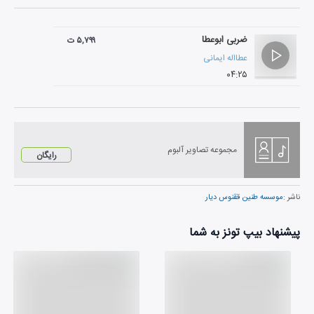
ضربی ابوعطا
۵,۷۹۹ ت
عطااله ایمانی
۰۴:۲۵
مجموعه تصاویر آلبوم
رایگان
ناشر :
موسسه طنین ققنوس دیار
پیشنهاد بیپ تونز به شما