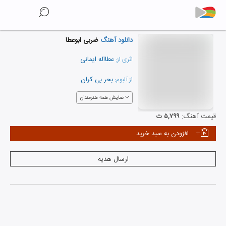
دانلود آهنگ
ضربی ابوعطا
عطااله ایمانی
اثری از:
بحر بی کران
از آلبوم:
نمایش همه هنرمندان
قیمت آهنگ:
۵,۷۹۹ ت
افزودن به سبد خرید
ارسال هدیه