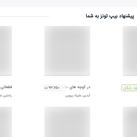
پیشنهاد بیپ تونز به شما
دوم
در کوچه های خاطره
قطعاتی ا
۹۳,۷۵۰ ت
لود رایگان
آیدین علیزاد پروین
رامتین ن