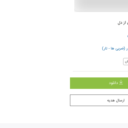
از دل
 (ضربی ها - تار)
ن
دانلود
ارسال هدیه