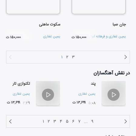
جان صبا
سکوت ماهنی
یمین غفاری
و
فرهانه ابوترابیان
یمین غفاری
۱۵۰,۰۰۰ ت
۱۵۰,۰۰۰ ت
۱
۲
۳
در نقش
آهنگسازان
پند
تکنوازی تار
یمین غفاری
یمین غفاری
۱۳,۶۹۹ ت
۱۳,۶۹۹ ت
۰۲:۲۹
۰۵:۰۸
۱
۲
۳
۴
۵
۶
۷
...
۹