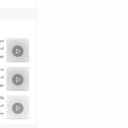
دست
آصف
:۲۶
به 
آصف
:۵۲
فک 
آصف
:۳۲