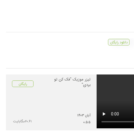
دانلود رایگان
تیزر موزیک "فک کن تو
رایگان
بردی"
آبان
۱۴۰۳
۲۰.۶۱
مگابایت
۰
:
۵۵