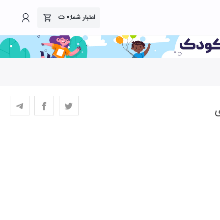
۰
ت
اعتبار شما:
ی