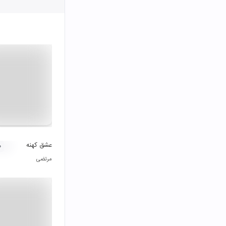
عشق کهنه
۰
مرتضی