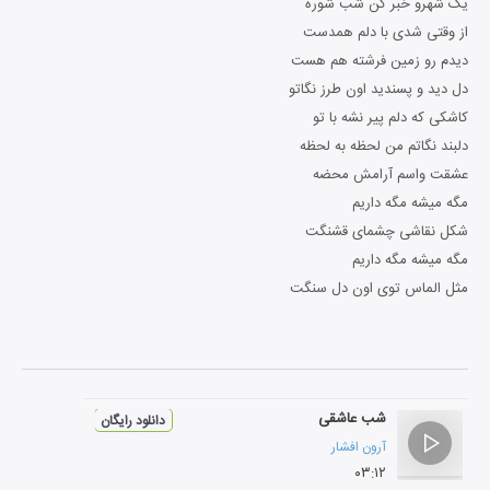
یک شهرو خبر کن شب شوره
از وقتی شدی با دلم همدست
دیدم رو‌ زمین فرشته هم هست
دل دید و پسندید اون طرز نگاتو
کاشکی که دلم پیر نشه با تو
دلبند نگاتم من لحظه به لحظه
عشقت واسم آرامش محضه
مگه میشه مگه داریم
شکل نقاشی چشمای قشنگت
مگه میشه مگه داریم
مثل الماس توی اون دل سنگت
شب عاشقی
دانلود رایگان
آرون افشار
۰۳:۱۲