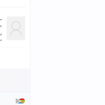
مح
۲۴ اردیبهشت 
بس