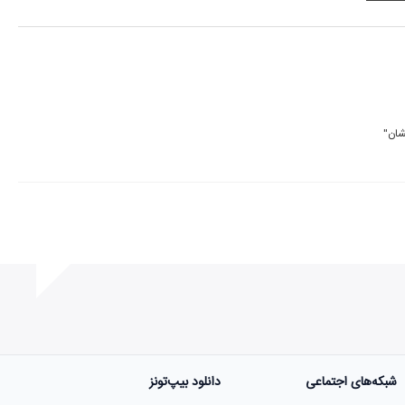
آهنگ "غه مگین و دل پشیوان" (غمگین و دل پشیمان) فوق العاده ست... بعد از اون آهنگ "گل نیشان" 
شبکه‌های اجتماعی
دانلود بیپ‌تونز